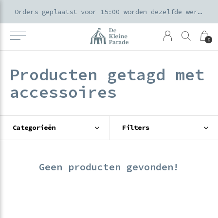
k voor ouders & kids in de Amsterdamse Pijp
Orders geplaatst voor 15:00 worden dezelfde werkdag verzonden
0
Producten getagd met
accessoires
Categorieën
Filters
Geen producten gevonden!