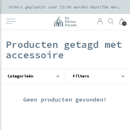
k voor ouders & kids in de Amsterdamse Pijp
Orders geplaatst voor 15:00 worden dezelfde werkdag verzonden
0
Producten getagd met
accessoire
Categorieën
Filters
Geen producten gevonden!