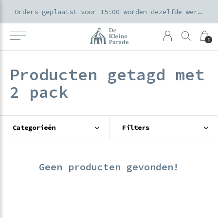
k voor ouders & kids in de Amsterdamse Pijp
Orders geplaatst voor 15:00 worden dezelfde werkdag verzonden
0
Producten getagd met
2 pack
Categorieën
Filters
Geen producten gevonden!