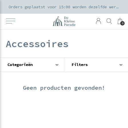
k voor ouders & kids in de Amsterdamse Pijp
Orders geplaatst voor 15:00 worden dezelfde werkdag verzonden
0
Accessoires
Categorieën
Filters
Geen producten gevonden!