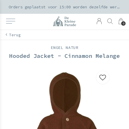
k voor ouders & kids in de Amsterdamse Pijp
Orders geplaatst voor 15:00 worden dezelfde werkdag verzonden
0
Terug
ENGEL NATUR
Hooded Jacket - Cinnamon Melange