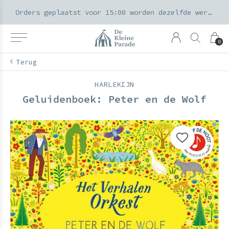
k voor ouders & kids in de Amsterdamse Pijp
Orders geplaatst voor 15:00 worden dezelfde werkdag verzonden
0
Terug
HARLEKIJN
Geluidenboek: Peter en de Wolf