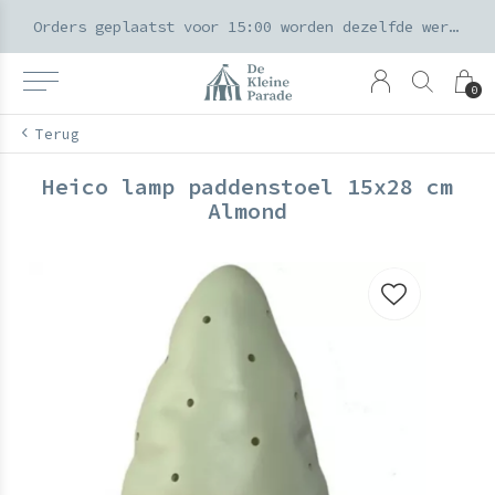
k voor ouders & kids in de Amsterdamse Pijp
Orders geplaatst voor 15:00 worden dezelfde werkdag verzonden
0
Terug
Heico lamp paddenstoel 15x28 cm
Almond