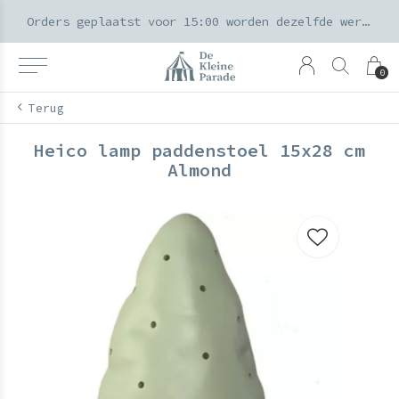
k voor ouders & kids in de Amsterdamse Pijp
Orders geplaatst voor 15:00 worden dezelfde werkdag verzonden
0
Terug
Heico lamp paddenstoel 15x28 cm
Almond