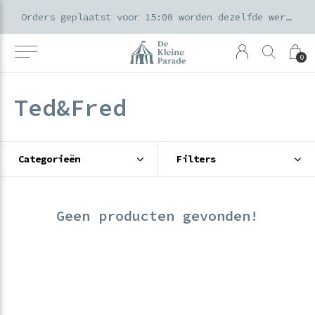
k voor ouders & kids in de Amsterdamse Pijp
Orders geplaatst voor 15:00 worden dezelfde werkdag verzonden
0
Ted&Fred
Categorieën
Filters
Geen producten gevonden!