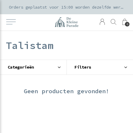
k voor ouders & kids in de Amsterdamse Pijp
Orders geplaatst voor 15:00 worden dezelfde werkdag verzonden
0
Talistam
Categorieën
Filters
Geen producten gevonden!