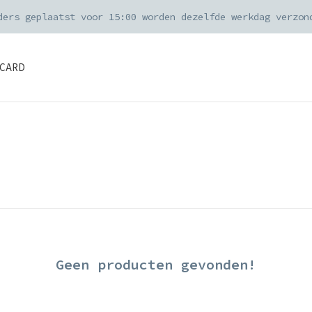
ders geplaatst voor 15:00 worden dezelfde werkdag verzon
CARD
Geen producten gevonden!