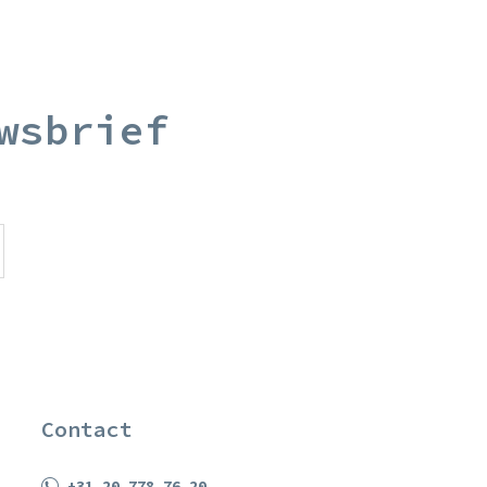
wsbrief
Contact
+31 20 778 76 20