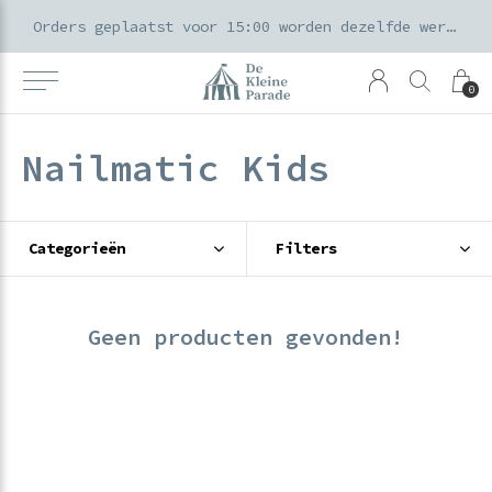
k voor ouders & kids in de Amsterdamse Pijp
Orders geplaatst voor 15:00 worden dezelfde werkdag verzonden
0
Nailmatic Kids
Categorieën
Filters
Geen producten gevonden!