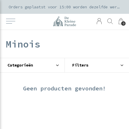
k voor ouders & kids in de Amsterdamse Pijp
Orders geplaatst voor 15:00 worden dezelfde werkdag verzonden
0
Minois
Categorieën
Filters
Geen producten gevonden!