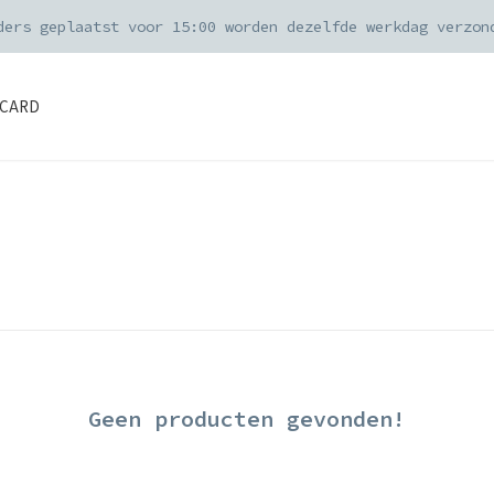
ders geplaatst voor 15:00 worden dezelfde werkdag verzon
CARD
Geen producten gevonden!