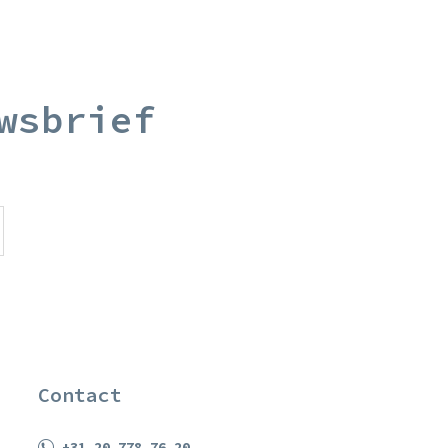
wsbrief
Contact
+31 20 778 76 20