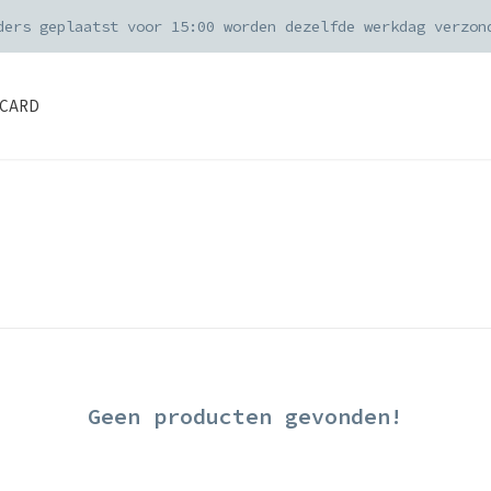
ders geplaatst voor 15:00 worden dezelfde werkdag verzon
CARD
Geen producten gevonden!