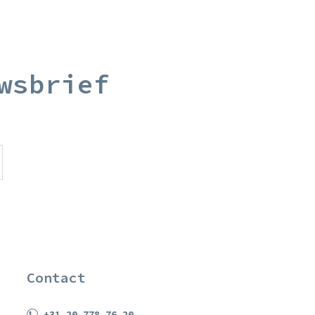
wsbrief
Contact
+31 20 778 76 20