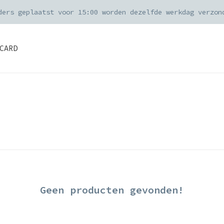
ders geplaatst voor 15:00 worden dezelfde werkdag verzon
CARD
Geen producten gevonden!