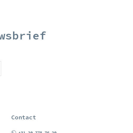
wsbrief
Contact
+31 20 778 76 20