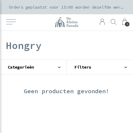
k voor ouders & kids in de Amsterdamse Pijp
Orders geplaatst voor 15:00 worden dezelfde werkdag verzonden
0
Hongry
Categorieën
Filters
Geen producten gevonden!