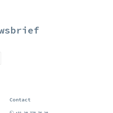
wsbrief
Contact
+31 20 778 76 20