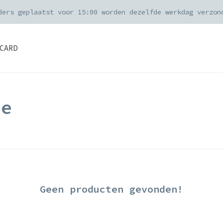
ders geplaatst voor 15:00 worden dezelfde werkdag verzon
CARD
je
Geen producten gevonden!