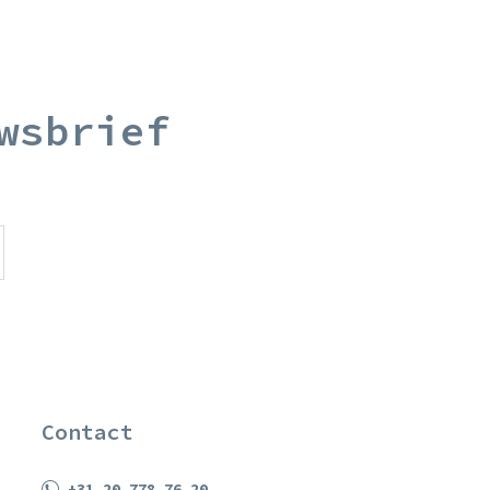
wsbrief
Contact
+31 20 778 76 20