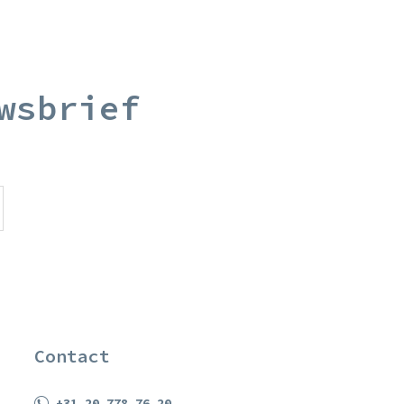
wsbrief
Contact
+31 20 778 76 20