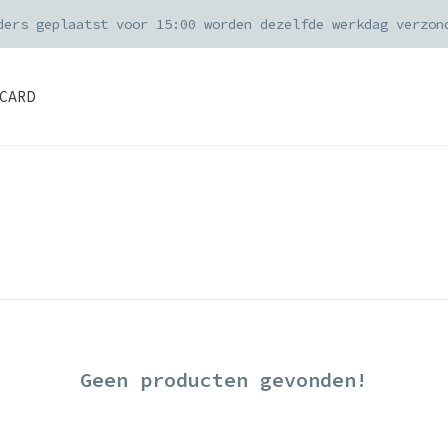
ders geplaatst voor 15:00 worden dezelfde werkdag verzon
CARD
Geen producten gevonden!