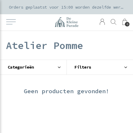
k voor ouders & kids in de Amsterdamse Pijp
Orders geplaatst voor 15:00 worden dezelfde werkdag verzonden
0
Atelier Pomme
Categorieën
Filters
Geen producten gevonden!