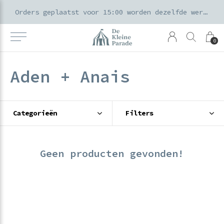
k voor ouders & kids in de Amsterdamse Pijp
Orders geplaatst voor 15:00 worden dezelfde werkdag verzonden
0
Aden + Anais
Categorieën
Filters
Geen producten gevonden!