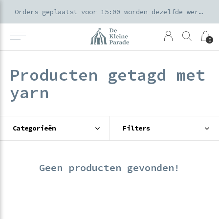
k voor ouders & kids in de Amsterdamse Pijp
Orders geplaatst voor 15:00 worden dezelfde werkdag verzonden
0
Producten getagd met
yarn
Categorieën
Filters
Geen producten gevonden!