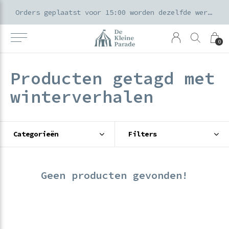
k voor ouders & kids in de Amsterdamse Pijp
Orders geplaatst voor 15:00 worden dezelfde werkdag verzonden
0
Producten getagd met
winterverhalen
Categorieën
Filters
Geen producten gevonden!