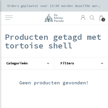
k voor ouders & kids in de Amsterdamse Pijp
Orders geplaatst voor 15:00 worden dezelfde werkdag verzonden
0
Producten getagd met
tortoise shell
Categorieën
Filters
Geen producten gevonden!