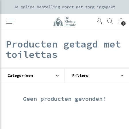
t voor 15:00 worden dezelfde werkdag verzonden
Je online bestelling wordt met zorg ingepakt
0
Producten getagd met
toilettas
Categorieën
Filters
Geen producten gevonden!