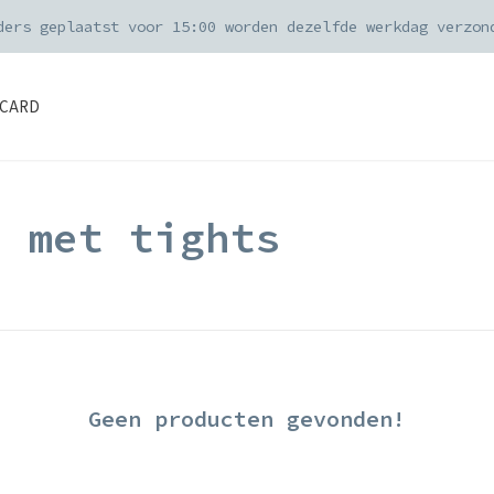
ders geplaatst voor 15:00 worden dezelfde werkdag verzon
CARD
d met tights
Geen producten gevonden!