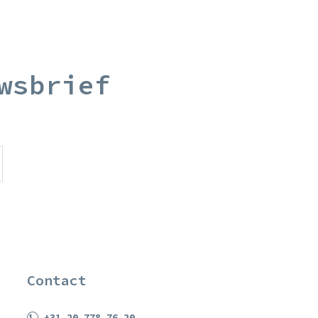
wsbrief
Contact
+31 20 778 76 20