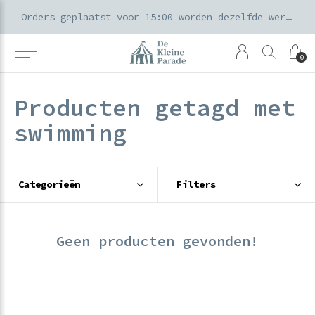
k voor ouders & kids in de Amsterdamse Pijp
Orders geplaatst voor 15:00 worden dezelfde werkdag verzonden
0
Producten getagd met
swimming
Categorieën
Filters
Geen producten gevonden!