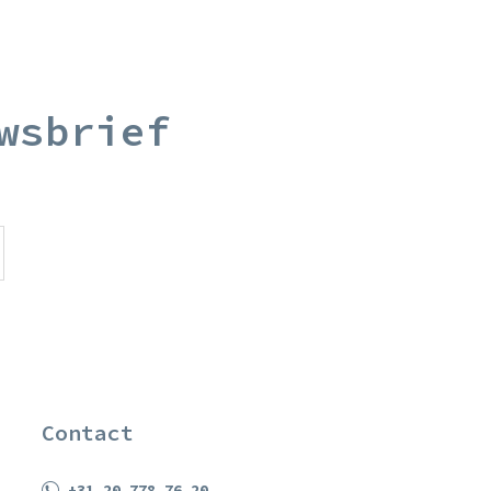
wsbrief
Contact
+31 20 778 76 20