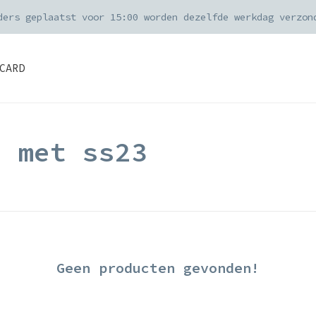
ders geplaatst voor 15:00 worden dezelfde werkdag verzon
CARD
d met ss23
Geen producten gevonden!