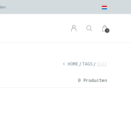
den
0
HOME
TAGS
SS23
0 Producten