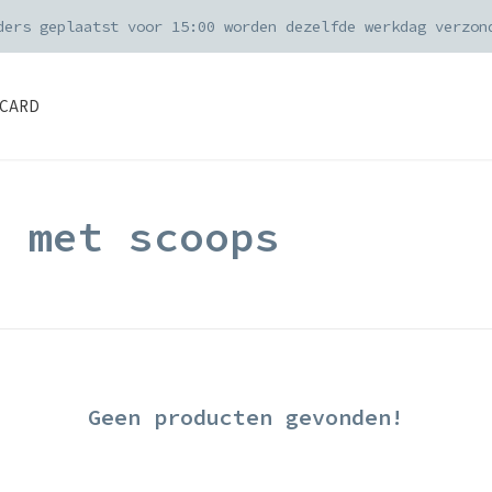
ders geplaatst voor 15:00 worden dezelfde werkdag verzon
CARD
d met scoops
Geen producten gevonden!