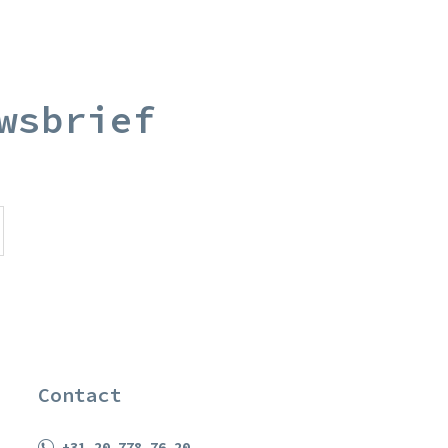
wsbrief
Contact
+31 20 778 76 20