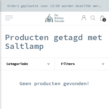
k voor ouders & kids in de Amsterdamse Pijp
Orders geplaatst voor 15:00 worden dezelfde werkdag verzonden
0
Producten getagd met
Saltlamp
Categorieën
Filters
Geen producten gevonden!