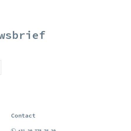
wsbrief
Contact
+31 20 778 76 20