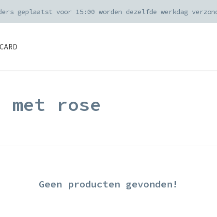
ders geplaatst voor 15:00 worden dezelfde werkdag verzon
CARD
d met rose
Geen producten gevonden!