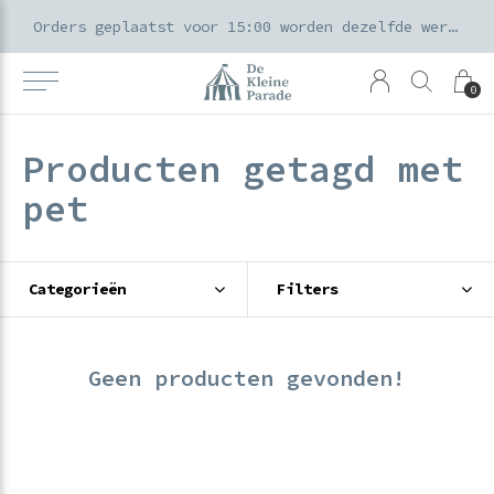
k voor ouders & kids in de Amsterdamse Pijp
Orders geplaatst voor 15:00 worden dezelfde werkdag verzonden
0
Producten getagd met
pet
Categorieën
Filters
Geen producten gevonden!