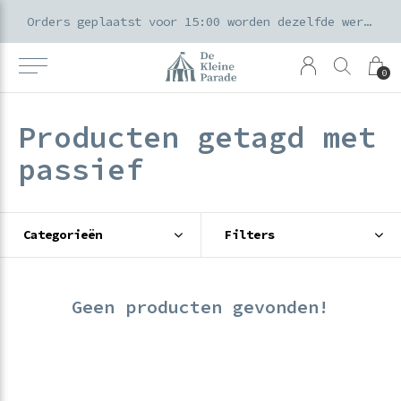
k voor ouders & kids in de Amsterdamse Pijp
Orders geplaatst voor 15:00 worden dezelfde werkdag verzonden
0
Producten getagd met
passief
Categorieën
Filters
Geen producten gevonden!