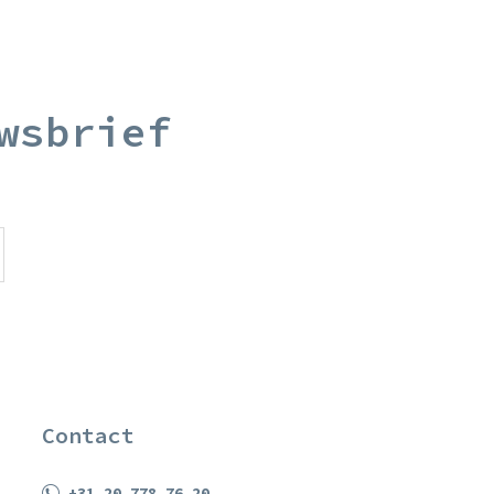
wsbrief
Contact
+31 20 778 76 20