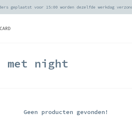
ders geplaatst voor 15:00 worden dezelfde werkdag verzon
CARD
d met night
Geen producten gevonden!