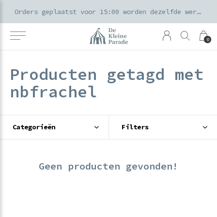
k voor ouders & kids in de Amsterdamse Pijp
Orders geplaatst voor 15:00 worden dezelfde werkdag verzonden
0
Producten getagd met
nbfrachel
Categorieën
Filters
Geen producten gevonden!