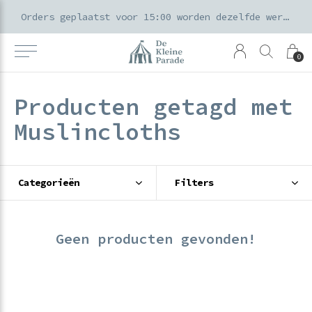
k voor ouders & kids in de Amsterdamse Pijp
Orders geplaatst voor 15:00 worden dezelfde werkdag verzonden
0
Producten getagd met
Muslincloths
Categorieën
Filters
Geen producten gevonden!