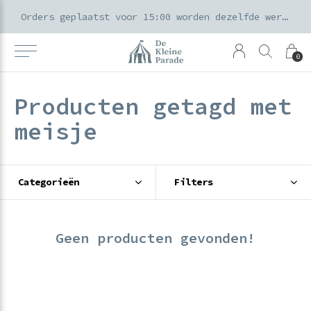
k voor ouders & kids in de Amsterdamse Pijp
Orders geplaatst voor 15:00 worden dezelfde werkdag verzonden
0
Producten getagd met
meisje
Categorieën
Filters
Geen producten gevonden!