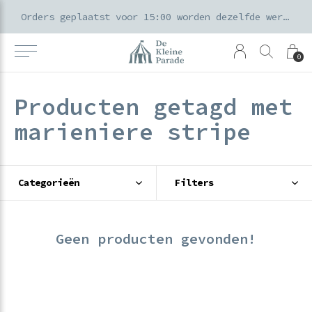
k voor ouders & kids in de Amsterdamse Pijp
Orders geplaatst voor 15:00 worden dezelfde werkdag verzonden
0
Producten getagd met
marieniere stripe
Categorieën
Filters
Geen producten gevonden!