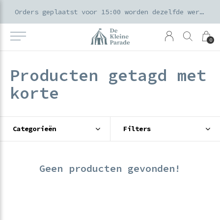
k voor ouders & kids in de Amsterdamse Pijp
Orders geplaatst voor 15:00 worden dezelfde werkdag verzonden
0
Producten getagd met
korte
Categorieën
Filters
Geen producten gevonden!