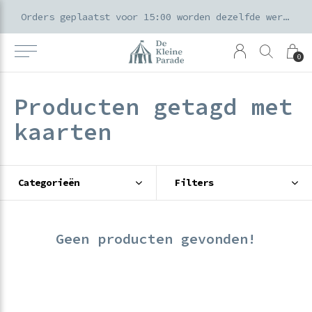
k voor ouders & kids in de Amsterdamse Pijp
Orders geplaatst voor 15:00 worden dezelfde werkdag verzonden
0
Producten getagd met
kaarten
Categorieën
Filters
Geen producten gevonden!