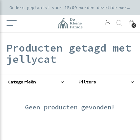
k voor ouders & kids in de Amsterdamse Pijp
Orders geplaatst voor 15:00 worden dezelfde werkdag verzonden
0
Producten getagd met
jellycat
Categorieën
Filters
Geen producten gevonden!