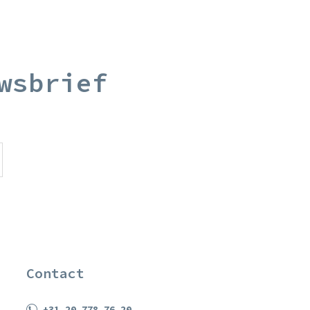
wsbrief
Contact
+31 20 778 76 20