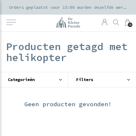
k voor ouders & kids in de Amsterdamse Pijp
Orders geplaatst voor 15:00 worden dezelfde werkdag verzonden
0
Producten getagd met
helikopter
Categorieën
Filters
Geen producten gevonden!