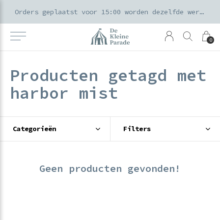
k voor ouders & kids in de Amsterdamse Pijp
Orders geplaatst voor 15:00 worden dezelfde werkdag verzonden
0
Producten getagd met
harbor mist
Categorieën
Filters
Geen producten gevonden!