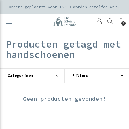
k voor ouders & kids in de Amsterdamse Pijp
Orders geplaatst voor 15:00 worden dezelfde werkdag verzonden
0
Producten getagd met
handschoenen
Categorieën
Filters
Geen producten gevonden!