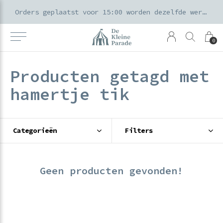
k voor ouders & kids in de Amsterdamse Pijp
Orders geplaatst voor 15:00 worden dezelfde werkdag verzonden
0
Producten getagd met
hamertje tik
Categorieën
Filters
Geen producten gevonden!