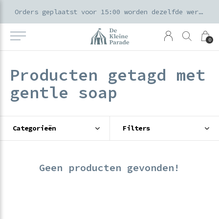
k voor ouders & kids in de Amsterdamse Pijp
Orders geplaatst voor 15:00 worden dezelfde werkdag verzonden
0
Producten getagd met
gentle soap
Categorieën
Filters
Geen producten gevonden!