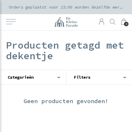
k voor ouders & kids in de Amsterdamse Pijp
Orders geplaatst voor 15:00 worden dezelfde werkdag verzonden
0
Producten getagd met
dekentje
Categorieën
Filters
Geen producten gevonden!