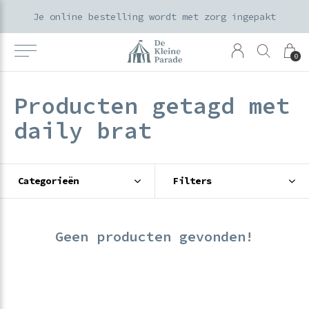
t voor 15:00 worden dezelfde werkdag verzonden
Je online bestelling wordt met zorg ingepakt
0
Producten getagd met
daily brat
Categorieën
Filters
Geen producten gevonden!